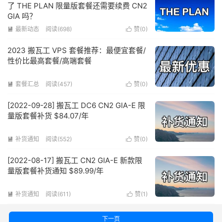
了 THE PLAN 限量版套餐还需要续费 CN2
GIA 吗？
最新动态
阅读(698)
赞(
0
)


2023 搬瓦工 VPS 套餐推荐：最便宜套餐/
性价比最高套餐/高端套餐
套餐汇总
阅读(457)
赞(
0
)


[2022-09-28] 搬瓦工 DC6 CN2 GIA-E 限
量版套餐补货 $84.07/年
补货通知
阅读(552)
赞(
0
)


[2022-08-17] 搬瓦工 CN2 GIA-E 新款限
量版套餐补货通知 $89.99/年
补货通知
阅读(611)
赞(
1
)


下一页