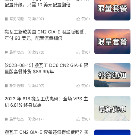
配置升级，只需 10 美元配置翻倍
常见问题
阅读(397)
赞(
0
)


搬瓦工新款美国 CN2 GIA-E 限量版套餐：
年付 93 美元，配置流量翻倍
最新动态
阅读(373)
赞(
0
)


[2023-08-15] 搬瓦工 DC6 CN2 GIA-E 限
量版套餐补货 $89.99/年
补货通知
阅读(407)
赞(
0
)


2023 年 618 搬瓦工优惠码：全场 VPS 主
机 6.81% 终身优惠
最新动态
阅读(417)
赞(
0
)


搬瓦工 CN2 GIA-E 套餐还值得续费吗？买