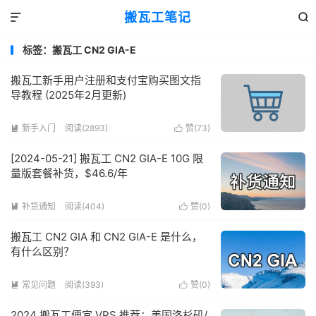
搬瓦工笔记


标签：搬瓦工 CN2 GIA-E
搬瓦工新手用户注册和支付宝购买图文指
导教程 (2025年2月更新)
新手入门
阅读(2893)
赞(
73
)


[2024-05-21] 搬瓦工 CN2 GIA-E 10G 限
量版套餐补货，$46.6/年
补货通知
阅读(404)
赞(
0
)


搬瓦工 CN2 GIA 和 CN2 GIA-E 是什么，
有什么区别？
常见问题
阅读(393)
赞(
0
)


2024 搬瓦工便宜 VPS 推荐：美国洛杉矶/