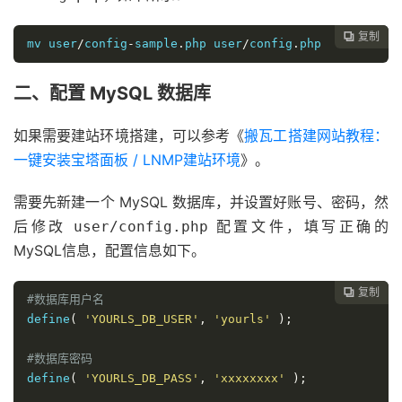
复制

mv user
/
config
-
sample
.
php user
/
config
.
php
二、配置 MySQL 数据库
如果需要建站环境搭建，可以参考《
搬瓦工搭建网站教程：
一键安装宝塔面板 / LNMP建站环境
》。
需要先新建一个 MySQL 数据库，并设置好账号、密码，然
后修改
配置文件，填写正确的
user/config.php
MySQL信息，配置信息如下。
复制

#数据库用户名
define
(
'YOURLS_DB_USER'
,
'yourls'
);
#数据库密码
define
(
'YOURLS_DB_PASS'
,
'xxxxxxxx'
);