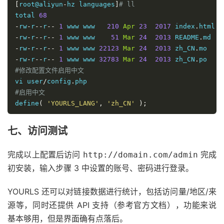
[
root@aliyun
-
hz languages
]
# ll
total 
68
-
rw
-
r
--
r
--
1
 www www   
210
Apr
23
2017
 index
.
-
rw
-
r
--
r
--
1
 www www    
51
Mar
24
2013
 README
.
-
rw
-
r
--
r
--
1
 www www 
22123
Mar
24
2013
 zh_CN
.
-
rw
-
r
--
r
--
1
 www www 
32783
Mar
24
2013
 zh_CN
.
#修改配置文件启用中文
vi user
/
config
.
#启用中文
define
(
'YOURLS_LANG'
,
'zh_CN'
);
七、访问测试
完成以上配置后访问
完成
http://domain.com/admin
初安装，输入步骤 3 中设置的账号、密码进行登录。
YOURLS 还可以对链接数据进行统计，包括访问量/地区/来
源等，同时还提供 API 支持（参考官方文档），功能来说
基本够用，但是界面确有点落后。