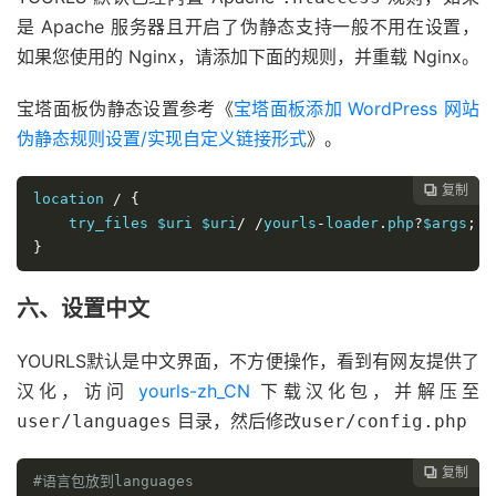
是 Apache 服务器且开启了伪静态支持一般不用在设置，
如果您使用的 Nginx，请添加下面的规则，并重载 Nginx。
宝塔面板伪静态设置参考《
宝塔面板添加 WordPress 网站
伪静态规则设置/实现自定义链接形式
》。
复制

location 
/
{
    try_files 
$uri
$uri
/
/
yourls
-
loader
.
php
?
$args
;
}
六、设置中文
YOURLS默认是中文界面，不方便操作，看到有网友提供了
汉化，访问
yourls-zh_CN
下载汉化包，并解压至
目录，然后修改
user/languages
user/config.php
复制

#语言包放到languages