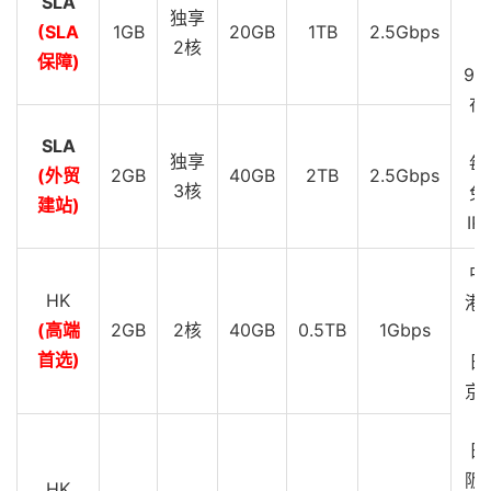
SLA
D
独享
(SLA
1GB
20GB
1TB
2.5Gbps
S
2核
保障)
99
在
SLA
独享
每
(外贸
2GB
40GB
2TB
2.5Gbps
3核
免
建站)
IP
中
HK
港 
(高端
2GB
2核
40GB
0.5TB
1Gbps
G
首选)
日
京 
G
日
阪 
HK