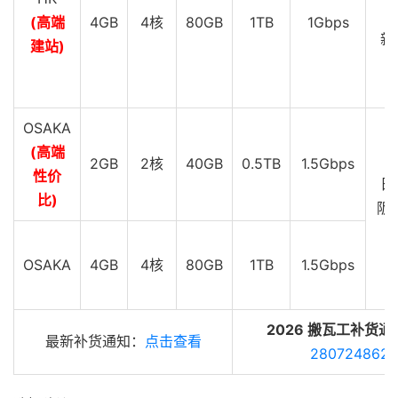
G
(高端
4GB
4核
80GB
1TB
1Gbps
新
建站)
C
G
OSAKA
(高端
2GB
2核
40GB
0.5TB
1.5Gbps
性价
日
比)
阪 
G
OSAKA
4GB
4核
80GB
1TB
1.5Gbps
2026 搬瓦工补货通
最新补货通知：
点击查看
280724862