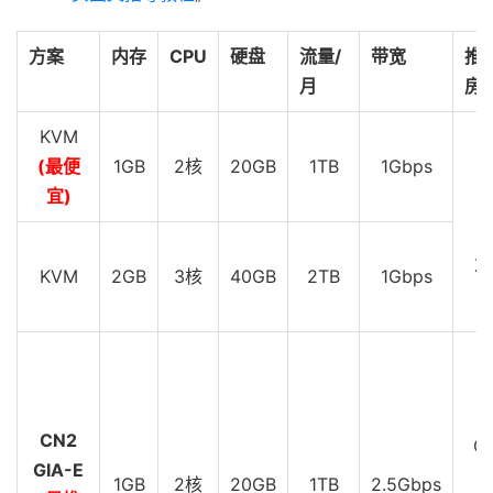
方案
内存
CPU
硬盘
流量/
带宽
推
月
房
KVM
(最便
1GB
2核
20GB
1TB
1Gbps
D
宜)
D
Z
KVM
2GB
3核
40GB
2TB
1Gbps
D
C
CN2
GI
GIA-E
1GB
2核
20GB
1TB
2.5Gbps