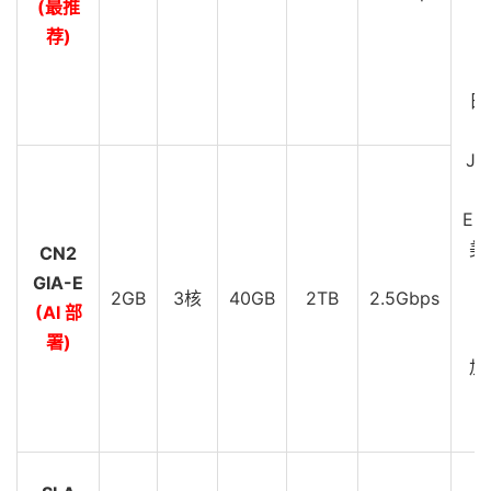
(最推
D
荐)
C
G
日
JP
EU
美
CN2
GIA-E
2GB
3核
40GB
2TB
2.5Gbps
C
(AI 部
G
署)
加
C
G