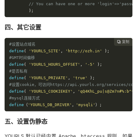
// You can have one or more 
'login'
=>
'passwo
);
四、其它设置
复制

#设置站点域名
define
(
'YOURLS_SITE'
,
'http://ozh.in'
);
#GMT时间偏移
define
(
'YOURLS_HOURS_OFFSET'
,
'-5'
);
#是否私有
define
(
'YOURLS_PRIVATE'
,
'true'
);
#设置cookie，可访问https://api.yourls.org/services/coo
define
(
'YOURLS_COOKIEKEY'
,
'qQ4KhL_pu|s@Zm7n#%:b^{A
#mysql连接方式
define
（
'YOURLS_DB_DRIVER'
，
'mysqli'
）;
五、设置伪静态
YOURLS 默认已经内置 Apache
规则，如果
.htaccess