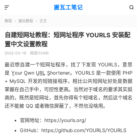
搬瓦工笔记


教程
建站教程
正文


自建短网址教程：短网址程序 YOURLS 安装配
置中文设置教程
2022-03-19
阅读(1049)
最近想自建一个短网址程序，找了下发现 YOURLS，意思
是 Y̲our O̲wn U̲R̲L̲ S̲hortener。YOURLS 是一款使用 PHP
+ MySQL 开发的短链接程序，相比公共短网址好处是数据
掌握在自己手中，可控性更高。当然对于域名的要求其实挺
高的，既然是短网址，首先你得有个短域名，然后这个域名
还不能被 QQ 或者微信屏蔽了，不然也没啥用。
官网地址：https://yourls.org/
GitHub：https://github.com/YOURLS/YOURLS